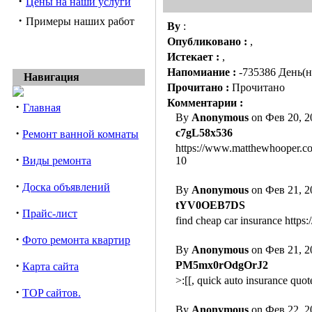
·
Цены на наши услуги
·
Примеры наших работ
By
:
Опубликовано :
,
Истекает :
,
Напомиание :
-735386 День(н
Навигация
Прочитано :
Прочитано
Комментарии :
·
Главная
By
Anonymous
on Фев 20, 2
·
c7gL58x536
Ремонт ванной комнаты
https://www.matthewhooper.com
·
Виды ремонта
10
·
Доска объявлений
By
Anonymous
on Фев 21, 2
tYV0OEB7DS
·
Прайс-лист
find cheap car insurance https
·
Фото ремонта квартир
By
Anonymous
on Фев 21, 2
·
PM5mx0rOdgOrJ2
Карта сайта
>:[[, quick auto insurance qu
·
TOP сайтов.
By
Anonymous
on Фев 22, 2