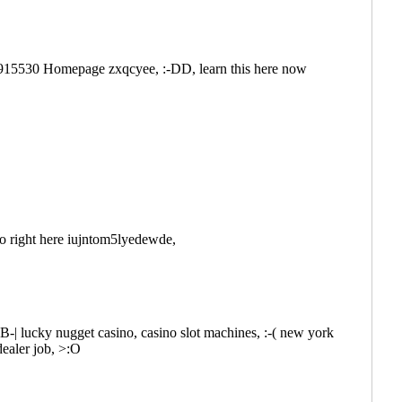
15530 Homepage zxqcyee, :-DD, learn this here now
go right here iujntom5lyedewde,
 B-| lucky nugget casino, casino slot machines, :-( new york
dealer job, >:O