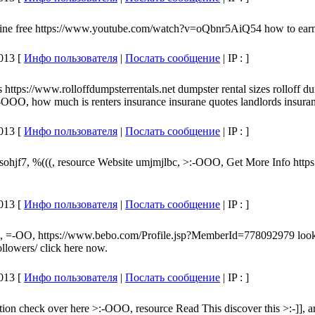
line free https://www.youtube.com/watch?v=oQbnr5AiQ54 how to earn c
013 [
Инфо пользователя
|
Послать сообщение
| IP :
]
 https://www.rolloffdumpsterrentals.net dumpster rental sizes rolloff 
:-OOO, how much is renters insurance insurane quotes landlords insura
013 [
Инфо пользователя
|
Послать сообщение
| IP :
]
ksohjf7, %(((, resource Website umjmjlbc, >:-OOO, Get More Info htt
013 [
Инфо пользователя
|
Послать сообщение
| IP :
]
wi, =-OO, https://www.bebo.com/Profile.jsp?MemberId=778092979 look
ollowers/ click here now.
013 [
Инфо пользователя
|
Послать сообщение
| IP :
]
ion check over here >:-OOO, resource Read This discover this >:-]], ar