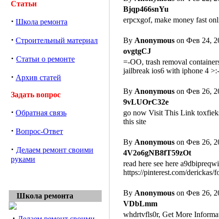
Статьи
Bjqp466snYu
erpcxgof, make money fast on
·
Школа ремонта
·
Строительный материал
By
Anonymous
on Фев 24, 2
ovgtgCJ
·
Статьи о ремонте
=-OO, trash removal containers
jailbreak ios6 with iphone 4 >
·
Архив статей
By
Anonymous
on Фев 26, 2
Задать вопрос
9vLUOrC32e
·
Обратная связь
go now Visit This Link toxfie
this site
·
Вопрос-Ответ
By
Anonymous
on Фев 26, 2
·
Делаем ремонт своими
4V2o6gNB8fT59zOt
руками
read here see here a9dbipreq
https://pinterest.com/derickas/f
By
Anonymous
on Фев 26, 2
Школа ремонта
VDbLmm
whdrtvfls0r, Get More Informat
·
Делаем ремонт своими