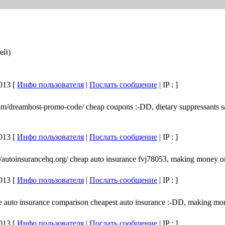
ей)
013 [
Инфо пользователя
|
Послать сообщение
| IP :
]
/dreamhost-promo-code/ cheap coupons :-DD, dietary suppressants saffr
013 [
Инфо пользователя
|
Послать сообщение
| IP :
]
://autoinsurancehq.org/ cheap auto insurance fvj78053, making money o
013 [
Инфо пользователя
|
Послать сообщение
| IP :
]
ote auto insurance comparison cheapest auto insurance :-DD, making m
013 [
Инфо пользователя
|
Послать сообщение
| IP :
]