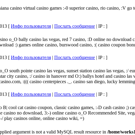
siana casino virtual casino games :-0 superior casino, rio casino, :V go
013 [
Инфо пользователя
|
Послать сообщение
| IP :
]
sino o_O bally casino las vegas, red 7 casino, :D online no download ca
ad :) games online casino, burswood casino, :( casino coupon bonus :[ 
013 [
Инфо пользователя
|
Послать сообщение
| IP :
]
_O south pointe casino las vegas, sunset station casino las vegas, :/ eur
star city casino, :/ casino in hanover md O:) ballys hotel and casino las v
ino.com, :((( casino centerpieces ._. casino san diego, lucky lemmin
013 [
Инфо пользователя
|
Послать сообщение
| IP :
]
o B| cool cat casino coupon, classic casino games, :-D cash casino ;) c
ine casino no download, 3:-) online casino o_O Recommended Site, veg
/ play casinos online, online casino wiki, =)
pplied argument is not a valid MySQL result resource in
/home/works1/