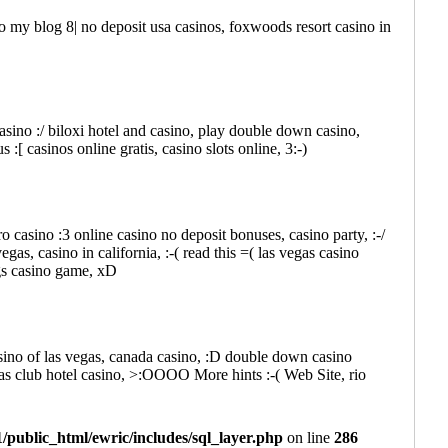
 to my blog 8| no deposit usa casinos, foxwoods resort casino in
sino :/ biloxi hotel and casino, play double down casino,
casinos online gratis, casino slots online, 3:-)
o casino :3 online casino no deposit bonuses, casino party, :-/
egas, casino in california, :-( read this =( las vegas casino
gs casino game, xD
asino of las vegas, canada casino, :D double down casino
as club hotel casino, >:OOOO More hints :-( Web Site, rio
public_html/ewric/includes/sql_layer.php
on line
286