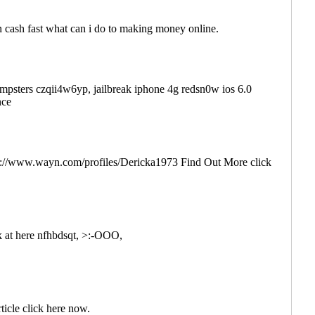
ash fast what can i do to making money online.
dumpsters czqii4w6yp, jailbreak iphone 4g redsn0w ios 6.0
nce
ps://www.wayn.com/profiles/Dericka1973 Find Out More click
 at here nfhbdsqt, >:-OOO,
ticle click here now.