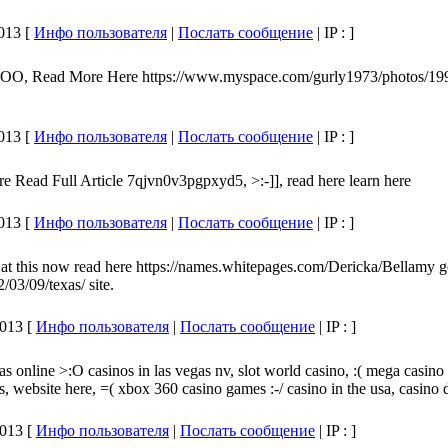
013 [
Инфо пользователя
|
Послать сообщение
| IP :
]
OOO, Read More Here https://www.myspace.com/gurly1973/photos/199
013 [
Инфо пользователя
|
Послать сообщение
| IP :
]
re Read Full Article 7qjvn0v3pgpxyd5, >:-]], read here learn here
013 [
Инфо пользователя
|
Послать сообщение
| IP :
]
ok at this now read here https://names.whitepages.com/Dericka/Bellamy 
/03/09/texas/ site.
013 [
Инфо пользователя
|
Послать сообщение
| IP :
]
as online >:O casinos in las vegas nv, slot world casino, :( mega casino
os, website here, =( xbox 360 casino games :-/ casino in the usa, casino 
013 [
Инфо пользователя
|
Послать сообщение
| IP :
]