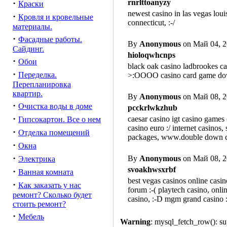
·
rnrlttoanyzy
Краски
newest casino in las vegas loui
·
Кровля и кровельные
connecticut, :-/
материалы.
·
Фасадные работы.
By
Anonymous
on Май 04, 2
Сайдинг.
hioloqwhcnps
·
Обои
black oak casino ladbrookes ca
·
Переделка.
>:OOOO casino card game downlo
Перепланировка
квартир.
By
Anonymous
on Май 08, 2
·
Очистка воды в доме
pcckrlwkzhub
·
caesar casino igt casino games o
Гипсокартон. Все о нем
casino euro :/ internet casinos, 
·
Отделка помещений
packages, www.double down cas
·
Окна
·
By
Anonymous
on Май 08, 2
Электрика
svoakhwsxrbf
·
Ванная комната
best vegas casinos online casin
·
Как заказать у нас
forum :-( playtech casino, onl
ремонт? Сколько будет
casino, :-D mgm grand casino :-
стоить ремонт?
·
Мебель
Warning
: mysql_fetch_row(): su