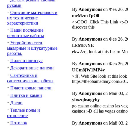
руками
By
Anonymous
on Фев 26, 2
·
Описание материалов и
meMzmTpO0
их технические
>:-OOO, Click This Link >:-
характеристики
discover this
·
Наши последние
ремонтные работы
By
Anonymous
on Фев 26, 2
·
Устройство стен,
LkMEvYE
малярные и штукатурные
ekw2zrj, look at this Learn Mo
работы.
·
Полы и плинтус
By
Anonymous
on Фев 26, 2
·
Декоративные панели
UCm8jW1MP4v
·
Сантехника и
>:[[, Web Site look at this lo
сантехнические работы
https://theobamadiary.com/2012
·
Пластиковые панели
By
Anonymous
on Май 03, 2
·
Плитка и камни
ybxzqhsogyhy
·
Двери
go casino online casino las veg
·
Теплые полы и
casinos :-D all las vegas casin
отопление
·
Потолок
By
Anonymous
on Май 03, 2