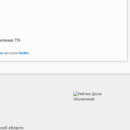
мления TN
ка
автором
Vadim
.
ской области