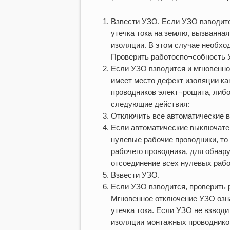
Взвести УЗО. Если УЗО взводится
утечка тока на землю, вызванн
изоляции. В этом случае необхо
Проверить работоспо¬собность 
Если УЗО взводится и мгновенно 
имеет место дефект изоляции ка
проводников элект¬рощита, либо
следующие действия:
Отключить все автоматические 
Если автоматические выключате
нулевые рабочие проводники, то с
рабочего проводника, для обнар
отсоединение всех нулевых рабо
Взвести УЗО.
Если УЗО взводится, проверить
Мгновенное отключение УЗО озна
утечка тока. Если УЗО не взводит
изоляции монтажных проводнико