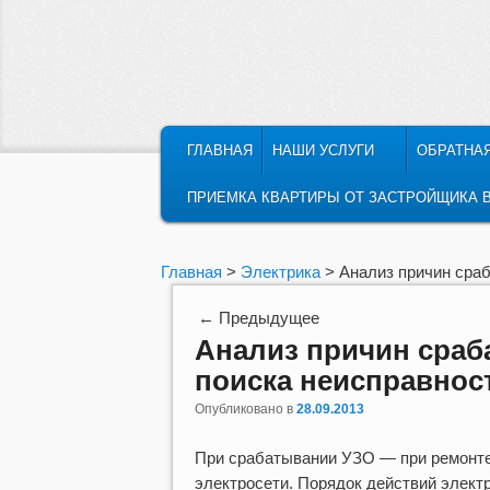
ГЛАВНОЕ МЕНЮ
ПЕРЕЙТИ К ОСНОВНОМУ СОДЕРЖ
ПЕРЕЙТИ К ДОПОЛНИТЕЛЬНОМУ 
ГЛАВНАЯ
НАШИ УСЛУГИ
ОБРАТНА
ПРИЕМКА КВАРТИРЫ ОТ ЗАСТРОЙЩИКА 
Главная
>
Электрика
> Анализ причин сраб
Навигация по записям
←
Предыдущее
Анализ причин сраб
поиска неисправнос
Опубликовано в
28.09.2013
При срабатывании УЗО — при ремонте
электросети. Порядок действий элек