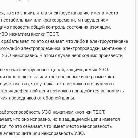
, то это значит, что в электроустанов¬ке имела место
ая нестабильным или кратковременным нарушением
димо провести общий контроль состояния изоляции.
УЗО нажатием кнопки ТЕСТ.
срабатывает, то это означает, что либо в электроустановке
кого-либо электроприемника, электропроводки, монтажных
 УЗО неисправно. В этом случае необходимо произвести
выключатели групповых цепей, защи¬щаемых УЗО.
ли однополюсные или трехполюсные и не размыкают
 учетом того, что утечка тока возможна и с нулевого
ужения дефектной цепи возможно понадобится выполнить
чих проводников от сборной шины.
 работоспособность УЗО нажатием кноп¬ки ТЕСТ.
чает, что оно исправно, но в защищаемой цепи имеется
ся, то это означает, что имеет место неисправность
в электрощита или неисправность УЗО.