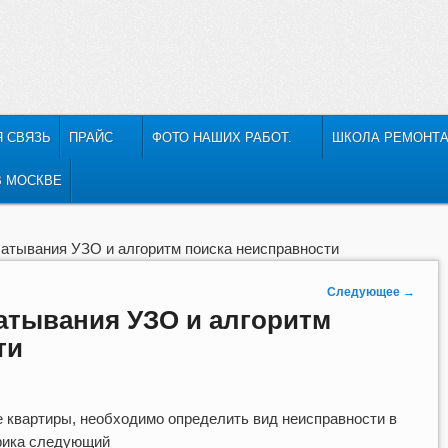
ИМОМУ
СОДЕРЖИМОМУ
Я СВЯЗЬ
ПРАЙС
ФОТО НАШИХ РАБОТ.
ШКОЛА РЕМОНТ
В МОСКВЕ
атывания УЗО и алгоритм поиска неисправности
Следующее
→
атывания УЗО и алгоритм
ти
 квартиры, необходимо определить вид неисправности в
трика следующий