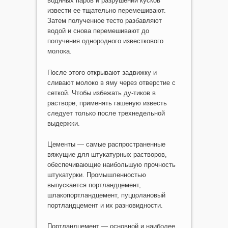
водяных паров и разрушении кусков
извести ее тщательно перемешивают.
Затем полученное тесто разбавляют
водой и снова перемешивают до
получения однородного известкового
молока.
После этого открывают задвижку и
сливают молоко в яму через отверстие с
сеткой. Чтобы избежать ду-тиков в
растворе, применять гашеную известь
следует только после трехнедельной
выдержки.
Цементы — самые распространенные
вяжущие для штукатурных растворов,
обеспечивающие наибольшую прочность
штукатурки. Промышленностью
выпускается портландцемент,
шлакопортландцемент, пуццолановый
портландцемент и их разновидности.
Портландцемент — основной и наиболее