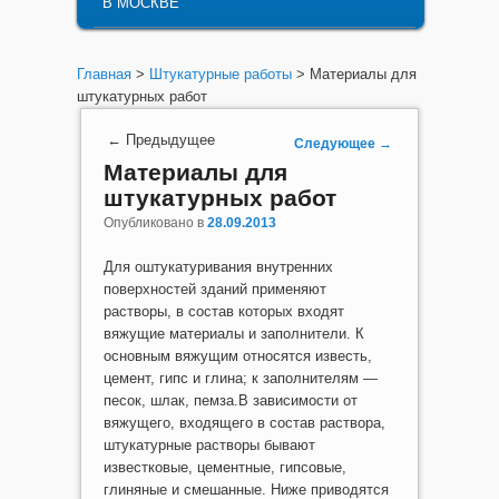
В МОСКВЕ
Главная
>
Штукатурные работы
> Материалы для
штукатурных работ
Навигация по записям
←
Предыдущее
Следующее
→
Материалы для
штукатурных работ
Опубликовано в
28.09.2013
Для оштукатуривания внутренних
поверхностей зданий применяют
растворы, в состав которых входят
вяжущие материалы и заполнители. К
основным вяжущим относятся известь,
цемент, гипс и глина; к заполнителям —
песок, шлак, пемза.
В зависимости от
вяжущего, входящего в состав раствора,
штукатурные растворы бывают
известковые, цементные, гипсовые,
глиняные и смешанные. Ниже приводятся