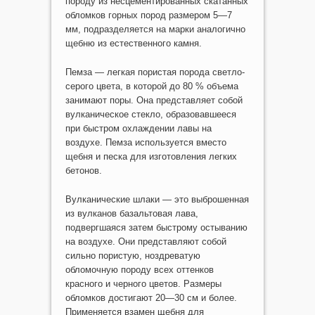
породу из несцементированных скатанных
обломков горных пород размером 5—7
мм, подразделяется на марки аналогично
щебню из естественного камня.
Пемза — легкая пористая порода светло-
серого цвета, в которой до 80 % объема
занимают поры. Она представляет собой
вулканическое стекло, образовавшееся
при быстром охлаждении лавы на
воздухе. Пемза используется вместо
щебня и песка для изготовления легких
бетонов.
Вулканические шлаки — это выброшенная
из вулканов базальтовая лава,
подвергшаяся затем быстрому остыванию
на воздухе. Они представляют собой
сильно пористую, ноздреватую
обломочную породу всех оттенков
красного и черного цветов. Размеры
обломков достигают 20—30 см и более.
Применяется взамен щебня для